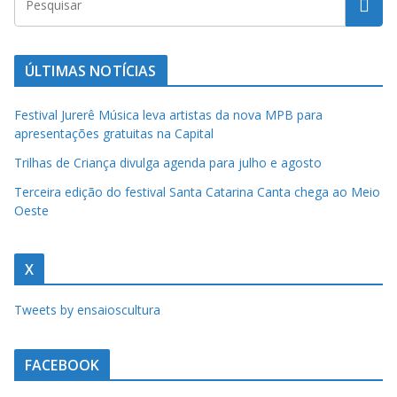
u
m
c
ÚLTIMAS NOTÍCIAS
l
i
Festival Jurerê Música leva artistas da nova MPB para
q
apresentações gratuitas na Capital
u
Trilhas de Criança divulga agenda para julho e agosto
e
Terceira edição do festival Santa Catarina Canta chega ao Meio
.
Oeste
X
Tweets by ensaioscultura
FACEBOOK