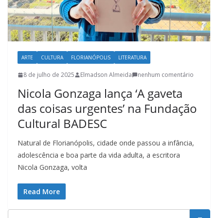
t
u
r
a
c
ARTE
CULTURA
FLORIANÓPOLIS
LITERATURA
a
8 de julho de 2025
Elmadson Almeida
nenhum comentário
t
Nicola Gonzaga lança ‘A gaveta
a
das coisas urgentes’ na Fundação
r
Cultural BADESC
i
n
Natural de Florianópolis, cidade onde passou a infância,
e
adolescência e boa parte da vida adulta, a escritora
n
Nicola Gonzaga, volta
s
Read More
e
a