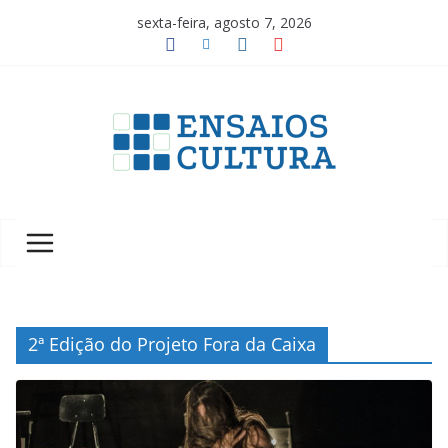
Pular
sexta-feira, agosto 7, 2026
para
o
conteúdo
A
b
e
l
e
z
a
2ª Edição do Projeto Fora da Caixa
d
a
c
u