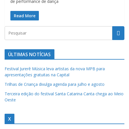
de performance de dança
a
u
Read More
m
c
l
i
q
ÚLTIMAS NOTÍCIAS
u
Festival Jurerê Música leva artistas da nova MPB para
e
apresentações gratuitas na Capital
.
Trilhas de Criança divulga agenda para julho e agosto
Terceira edição do festival Santa Catarina Canta chega ao Meio
Oeste
X