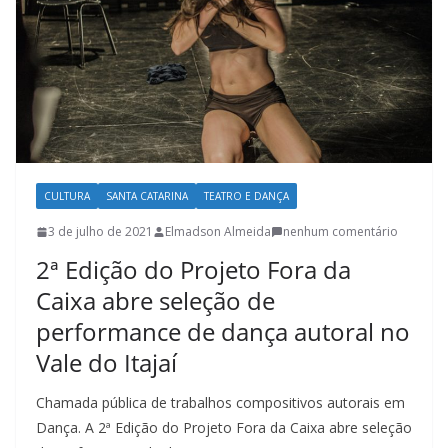
l
t
u
r
a
c
a
CULTURA
SANTA CATARINA
TEATRO E DANÇA
t
3 de julho de 2021
Elmadson Almeida
nenhum comentário
a
2ª Edição do Projeto Fora da
r
Caixa abre seleção de
i
performance de dança autoral no
n
e
Vale do Itajaí
n
Chamada pública de trabalhos compositivos autorais em
s
Dança. A 2ª Edição do Projeto Fora da Caixa abre seleção
e