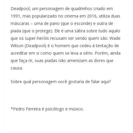
a
Deadpool, um personagem de quadrinhos criado em
u
1991, mas popularizado no cinema em 2016, utiliza duas
m
máscaras – uma de pano (que o esconde) e outra de
c
piada (que o protege). Ele é uma sátira sobre tudo aquilo
que os super-heróis recusam ser sendo quem são. Wade
l
Wilson (Deadpool) é o homem que cedeu à tentação de
i
acreditar em si como quem se leva a sério. Porém, ainda
q
que faça rir, suas piadas não amenizam as dores que
u
causa.
e
.
Sobre qual personagem você gostaria de falar aqui?
*Pedro Ferreira é psicólogo e músico.