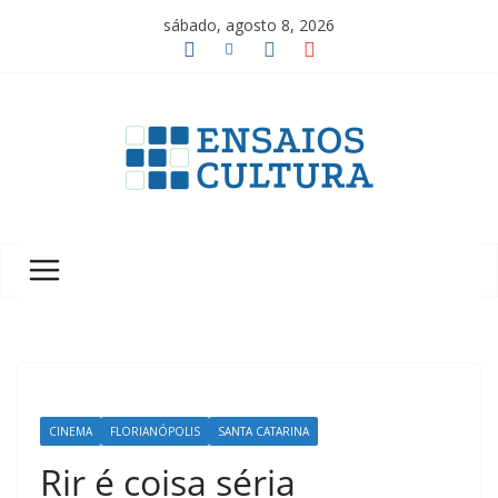
Pular
sábado, agosto 8, 2026
para
o
conteúdo
A
b
e
l
e
z
a
d
a
CINEMA
FLORIANÓPOLIS
SANTA CATARINA
c
Rir é coisa séria
u