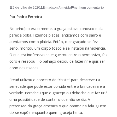
l
5 de julho de 2020
Elmadson Almeida
nenhum comentário
t
Por
Pedro Ferreira
u
r
No princípio era o meme, a graça estava conosco e ela
a
parecia boba. Fizemos piadas, enticamos com sarro e
c
atentamos como plateia. Então, o engraçado se fez
sério, montou um corpo tosco e se instalou na violência.
a
O que era inofensivo se esgueirou entre o permissivo, fez
t
coro e ressoou – o palhaço deixou de fazer rir e quis ser
a
dono das risadas.
r
i
Freud utilizou o conceito de “chiste” pare descreveu a
n
seriedade que pode estar contida entre a brincadeira e a
e
verdade. Percebeu que o gracejo ou deboche que faz rir é
uma possibilidade de contar o que não se diz. A
n
pretensão da graça ameniza o que oprime na fala. Quem
s
diz se expõe enquanto quem graceja tenta.
e