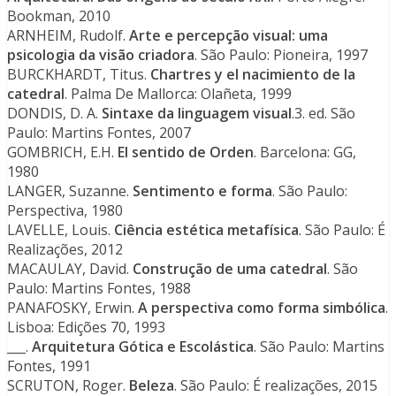
Bookman, 2010
ARNHEIM, Rudolf.
Arte e percepção visual: uma
psicologia da visão criadora
. São Paulo: Pioneira, 1997
BURCKHARDT, Titus.
Chartres y el nacimiento de la
catedral
. Palma De Mallorca: Olañeta, 1999
DONDIS, D. A.
Sintaxe da linguagem visual
.3. ed. São
Paulo: Martins Fontes, 2007
GOMBRICH, E.H.
El sentido de Orden
. Barcelona: GG,
1980
LANGER, Suzanne.
Sentimento e forma
. São Paulo:
Perspectiva, 1980
LAVELLE, Louis.
Ciência estética metafísica
. São Paulo: É
Realizações, 2012
MACAULAY, David.
Construção de uma catedral
. São
Paulo: Martins Fontes, 1988
PANAFOSKY, Erwin.
A perspectiva como forma simbólica
.
Lisboa: Edições 70, 1993
___.
Arquitetura Gótica e Escolástica
. São Paulo: Martins
Fontes, 1991
SCRUTON, Roger.
Beleza
. São Paulo: É realizações, 2015